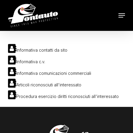
Skip
to
Menu
main
content
Informativa contatti da sito
Informativa c.v.
Informativa comunicazioni commerciali
Articoli riconosciuti all'interessato
Procedura esercizio diritti riconosciuti all'interessato