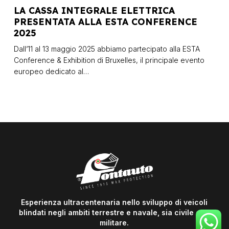
CASSA
LA CASSA INTEGRALE ELETTRICA
INTEGRALE
PRESENTATA ALLA ESTA CONFERENCE
ELETTRICA
2025
PRESENTATA
ALLA
Dall’11 al 13 maggio 2025 abbiamo partecipato alla ESTA
ESTA
Conference & Exhibition di Bruxelles, il principale evento
CONFERENCE
europeo dedicato al…
2025
Esperienza ultracentenaria nello sviluppo di veicoli
blindati negli ambiti terrestre e navale, sia civile che
militare.