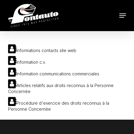
Skip
to
Menu
main
content
Informations contacts site web
Information c.v.
Information communications commerciales
Articles relatifs aux droits reconnus à la Personne
Concernée
Procédure d'exercice des droits reconnus à la
Personne Concernée