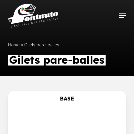
Skip
to
Menu
main
content
Home
»
Gilets pare-balles
Gilets pare-balles
BASE