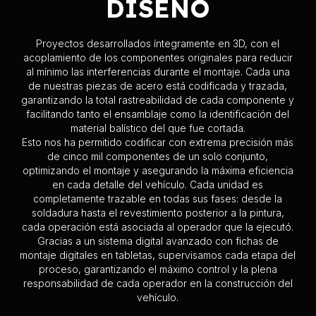
DISEÑO
empleamos
brazos antropomórficos 3D con
detección láser
que nos permiten realizar
ingeniería
inversa
sobre las superficies,
acelerando los
Proyectos desarrollados íntegramente en 3D, con el
tiempos
de diseño y garantizando la máxima precisión.
acoplamiento de los componentes originales para reducir
al mínimo las interferencias durante el montaje. Cada una
de nuestras piezas de acero está codificada y trazada,
garantizando la total rastreabilidad de cada componente y
facilitando tanto el ensamblaje como la identificación del
material balístico del que fue cortada.
Esto nos ha permitido codificar con extrema precisión más
de cinco mil componentes de un solo conjunto,
optimizando el montaje y asegurando la máxima eficiencia
en cada detalle del vehículo. Cada unidad es
completamente trazable en todas sus fases: desde la
soldadura hasta el revestimiento posterior a la pintura,
cada operación está asociada al operador que la ejecutó.
Gracias a un sistema digital avanzado con fichas de
montaje digitales en tabletas, supervisamos cada etapa del
proceso, garantizando el máximo control y la plena
responsabilidad de cada operador en la construcción del
vehículo.