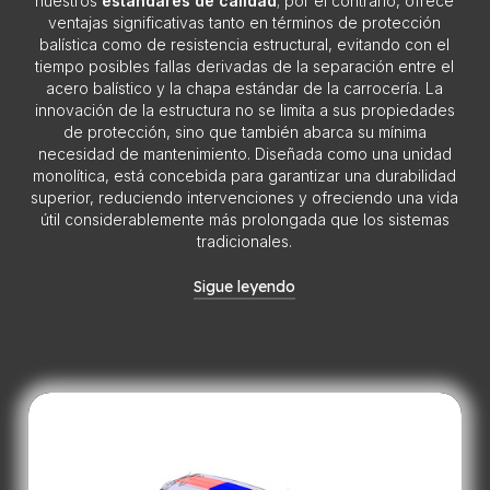
nuestros
estándares de calidad
; por el contrario, ofrece
ventajas significativas tanto en términos de protección
balística como de resistencia estructural, evitando con el
tiempo posibles fallas derivadas de la separación entre el
acero balístico y la chapa estándar de la carrocería. La
innovación de la estructura no se limita a sus propiedades
de protección, sino que también abarca su mínima
necesidad de mantenimiento. Diseñada como una unidad
monolítica, está concebida para garantizar una durabilidad
superior, reduciendo intervenciones y ofreciendo una vida
útil considerablemente más prolongada que los sistemas
tradicionales.
Sigue leyendo
El enfoque adoptado en el diseño se basa en una
estructura innovadora que separa la carrocería del
chasis, permitiendo ensamblar el 90 % del vehículo
sobre una plataforma móvil independiente. Este
concepto no solo asegura una mayor flexibilidad en la
producción, sino que también proporciona una ventaja
tangible a largo plazo: cuando el chasis original
alcanza el final de su ciclo de vida, puede