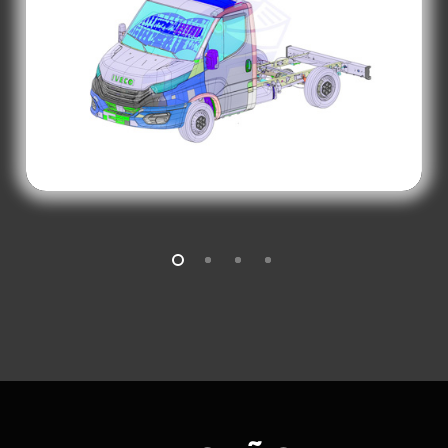
reemplazarse sin necesidad de retirar todo el vehículo.
Esta solución prolonga significativamente la vida útil de
la carrocería, optimizando la inversión y reduciendo
los costos operativos. De esta manera, el cliente
puede seguir utilizando el mismo vehículo sobre chasis
siempre actualizados, manteniéndolo conforme a las
normativas más recientes en materia de emisiones y
garantizando siempre el máximo rendimiento.
Otra ventaja fundamental de este enfoque es la
sostenibilidad, un tema esencial hoy en día. Reutilizar la
carrocería en varios ciclos de vida significa reducir el
desperdicio de materiales y el impacto ambiental
asociado a la producción de nuevos vehículos. Una
solución no solo eficiente y rentable, sino también
responsable y orientada hacia el futuro.
A lo largo de los años, hemos
consolidado
relaciones técnico-comerciales
con fabricantes
como
FCA, Mercedes-Benz, Iveco y Volkswagen
, lo
que nos ha permitido obtener los
archivos step
necesarios para desarrollar nuestros blindajes.
Cuando estos no están disponibles, desde hace años