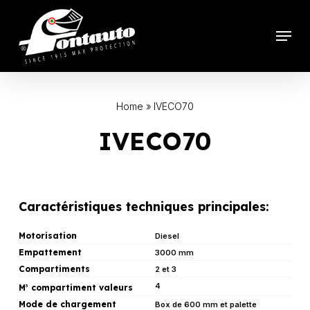
Skip
to
Menu
main
content
Home
»
IVECO70
IVECO70
Caractéristiques techniques principales:
Motorisation
Diesel
Empattement
3000 mm
Compartiments
2 et 3
4
M
compartiment valeurs
3
Mode de chargement
Box de 600 mm et palette