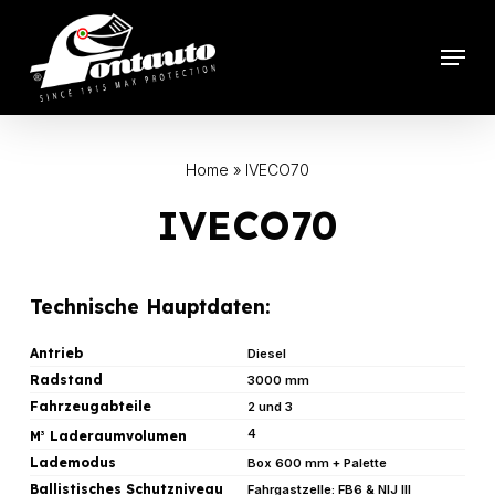
Skip
to
Menu
main
content
Home
»
IVECO70
IVECO70
Technische Hauptdaten:
Antrieb
Diesel
Radstand
3000 mm
Fahrzeugabteile
2 und 3
4
M
Laderaumvolumen
3
Lademodus
Box 600 mm + Palette
Ballistisches Schutzniveau
Fahrgastzelle: FB6 & NIJ III