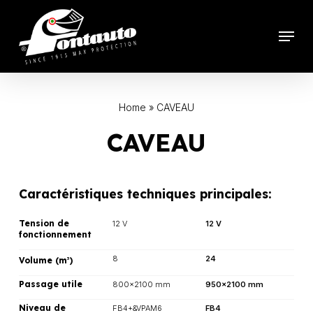
Skip
to
Menu
main
content
Home
»
CAVEAU
CAVEAU
Caractéristiques techniques principales:
Tension de
12 V
12 V
fonctionnement
8
24
Volume (m
)
3
Passage utile
800×2100 mm
950×2100 mm
Niveau de
FB4+&VPAM6
FB4