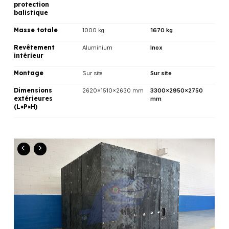
protection
balistique
Masse totale
1000 kg
1670 kg
Revêtement
Aluminium
Inox
intérieur
Montage
Sur site
Sur site
Dimensions
2620×1510×2630 mm
3300×2950×2750
extérieures
mm
(L×P×H)