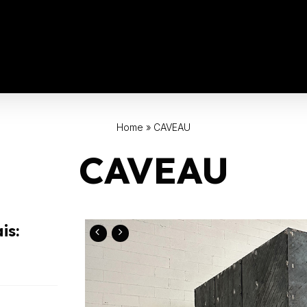
Home
»
CAVEAU
CAVEAU
is: