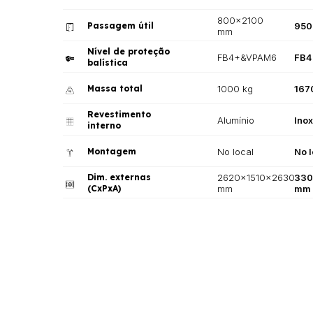
800x2100
Passagem útil
950
mm
Nível de proteção
FB4+&VPAM6
FB4
balística
Massa total
1000 kg
167
Revestimento
Alumínio
Ino
interno
Montagem
No local
No l
Dim. externas
2620x1510x2630
330
(CxPxA)
mm
mm