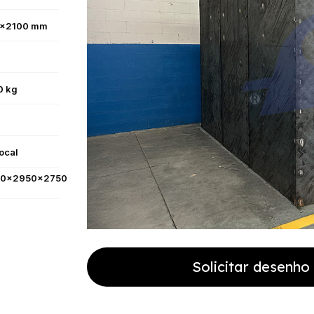
x2100 mm
0 kg
x
ocal
0x2950x2750
Solicitar desenh