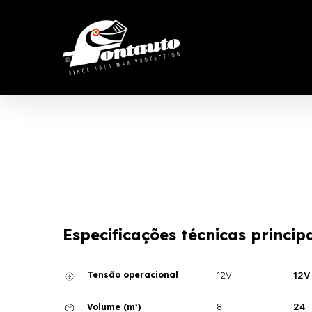
Skip
to
main
content
Especificações técnicas principa
Tensão operacional
12V
12V
8
24
Volume (m
)
3