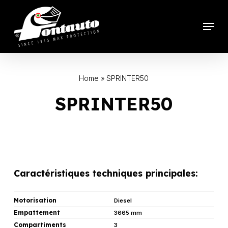
Skip
to
Menu
main
content
Home
»
SPRINTER50
SPRINTER50
Caractéristiques techniques principales:
Motorisation
Diesel
Empattement
3665 mm
Compartiments
3