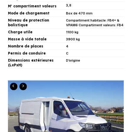
3,8
M
compartiment valeurs
3
Mode de chargement
Box de 470 mm
Niveau de protection
Compartiment habitacle: FB4+ &
balistique
VPAM6 Compartiment valeurs: FB4
Charge utile
1100 kg
Masse à vide totale
3900 kg
Nombre de places
4
Permis de conduire
C
Dimensions extérieures
D’origine
(LxPxH)