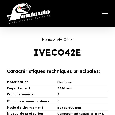
Skip
to
Menu
main
content
Home
»
IVECO42E
IVECO42E
Caractéristiques techniques principales:
Motorisation
Électrique
Empattement
3450 mm
Compartiments
2
4
M
compartiment valeurs
3
Mode de chargement
Box de 600 mm
Niveau de protection
Compartiment habitacle: FB4+ &