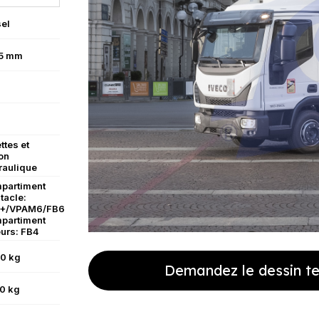
sel
5 mm
ttes et
on
raulique
partiment
tacle:
+/VPAM6/FB6
partiment
eurs: FB4
0 kg
Demandez le dessin t
0 kg