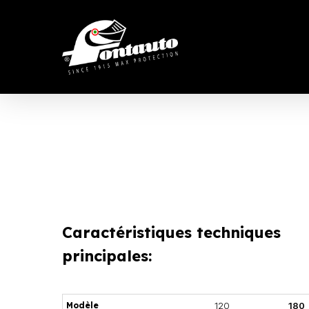
Skip
to
main
content
Caractéristiques techniques
principales:
Modèle
120
180