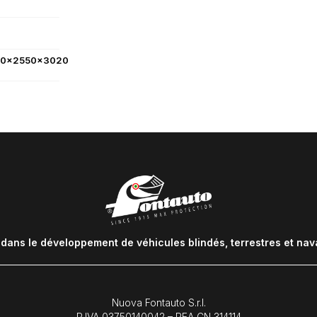
Remplissez le formulaire 
technique complet avec l
0x2550x3020
ans le développement de véhicules blindés, terrestres et navals,
Pays :
Nuova Fontauto S.r.l.
P.IVA
03750140042
– REA CN 314114