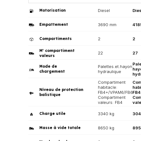
Motorisation
Diesel
Die
Empattement
3690 mm
418
Compartiments
2
2
M
compartiment
3
22
27
valeurs
Pale
Mode de
Palettes.et.hayon
hay
chargement
hydraulique
hyd
Compartiment
Com
habitacle:
habi
Niveau de protection
FB4+/VPAM6/FB6
FB4
balistique
Compartiment
Com
valeurs: FB4
val
Charge utile
3340 kg
304
Masse à vide totale
8650 kg
895