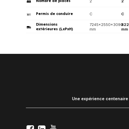
Nombre de places
2
2
Permis de conduire
C
C
Dimensions
7245x2550x3090
822
extérieures (LxPxH)
mm
mm
Une expérience centenaire d