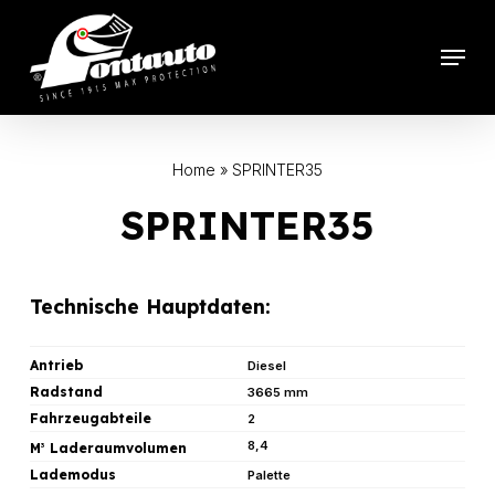
Skip
to
Menu
main
content
Home
»
SPRINTER35
SPRINTER35
Technische Hauptdaten:
Antrieb
Diesel
Radstand
3665 mm
Fahrzeugabteile
2
8,4
M
Laderaumvolumen
3
Lademodus
Palette