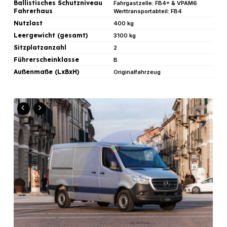
Ballistisches Schutzniveau
Fahrgastzelle: FB4+ & VPAM6
Fahrerhaus
Werttransportabteil: FB4
Nutzlast
400 kg
Leergewicht (gesamt)
3100 kg
Sitzplatzanzahl
2
Führerscheinklasse
B
Außenmaße (LxBxH)
Originalfahrzeug